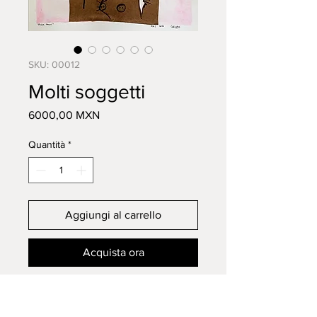
SKU: 00012
Molti soggetti
Prezzo
6000,00 MXN
Quantità
*
Aggiungi al carrello
Acquista ora
Titolo:
molti soggeti
Tecnica: collage e inchiostro su