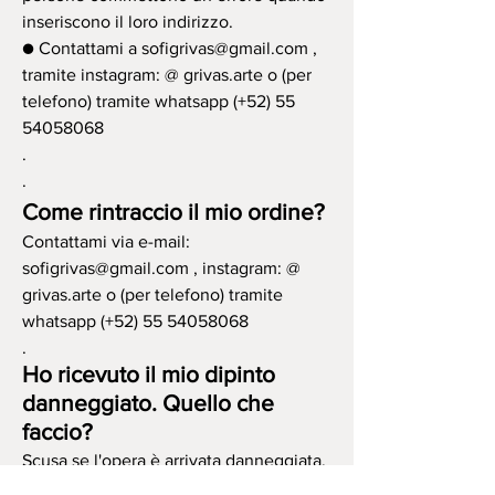
inseriscono il loro indirizzo.
● Contattami a
sofigrivas@gmail.com
,
tramite instagram:
@ grivas.arte
o (per
telefono) tramite whatsapp (+52)
55
54058068
.
.
Come rintraccio il mio ordine?
Contattami via e-mail:
sofigrivas@gmail.com
, instagram:
@
grivas.arte
o (per telefono) tramite
whatsapp (+52)
55 54058068
.
Ho ricevuto il mio dipinto
danneggiato. Quello che
faccio?
Scusa se l'opera è arrivata danneggiata.
Per risolverlo il prima possibile