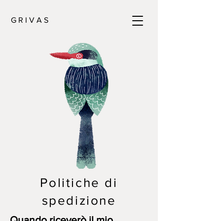
G R I V A S
Politiche di
spedizione
Quando riceverò il mio