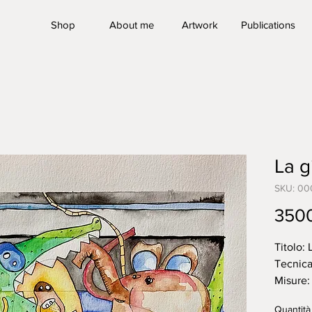
Shop
About me
Artwork
Publications
La g
SKU: 00
350
Titolo:
Tecnica
Misure:
Data d
Quantità