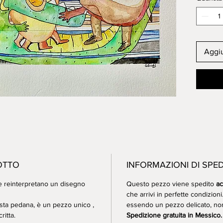
NON I
Caratter
300 g, p
Aggiu
OTTO
INFORMAZIONI DI SPE
che reinterpretano un disegno
Questo pezzo viene spedito
ac
che arrivi in perfette condizion
sta pedana, è un
pezzo unico
,
essendo un pezzo delicato, non
ritta.
Spedizione gratuita in Messico.