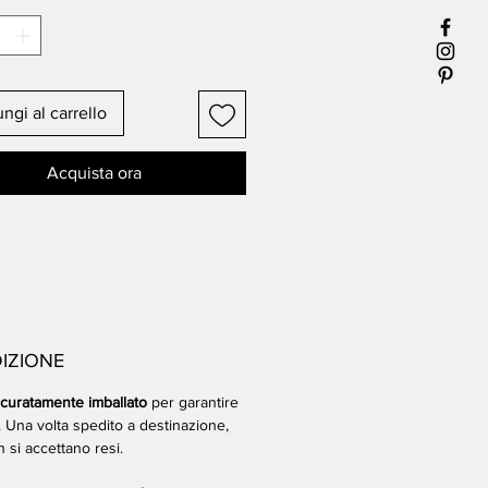
NCORNICIATO
istiche della carta: grana fine,
riva di acidi.
ngi al carrello
Acquista ora
DIZIONE
curatamente imballato
per garantire
i. Una volta spedito a destinazione,
 si accettano resi.