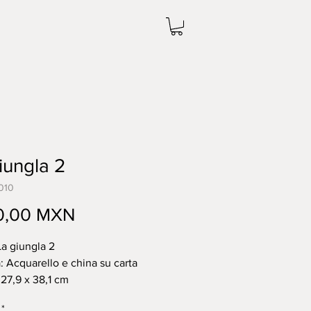
iungla 2
010
Prezzo
0,00 MXN
La giungla 2
: Acquarello e china su carta
 27,9 x 38,1 cm
i completamento: 2020
*